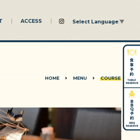
T
ACCESS
Select Language
▼
HOME
MENU
COURSE