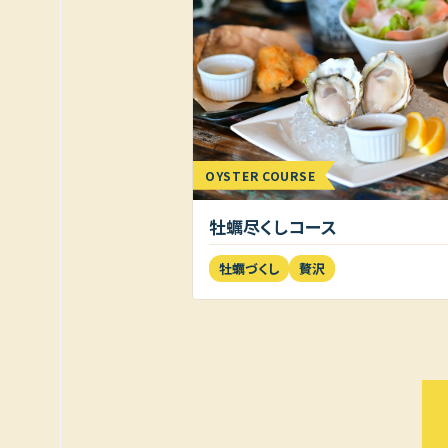
OYSTER COURSE
牡蠣尽くしコース
牡蠣づくし
贅沢