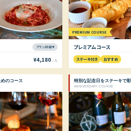
PREMIUM COURSE
プレミアムコース
¥4,180
ステーキ付き
おすすめ
/ 人
ためのコース
特別な記念日をステーキで彩
ANNIVERSARY COURSE