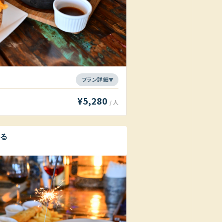
¥5,280
/ 人
る