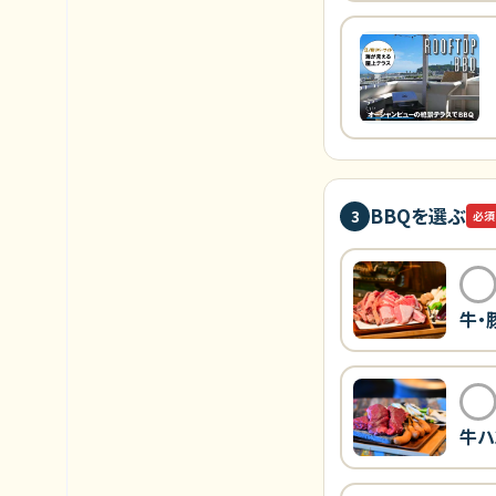
BBQを選ぶ
3
必須
牛・
牛ハ