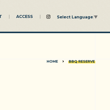
T
ACCESS
Select Language
▼
HOME
BBQ RESERVE