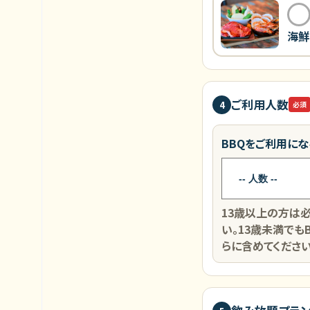
海鮮
ご利用人数
4
必須
BBQをご利用に
13歳以上の方は必
い。13歳未満でも
らに含めてください