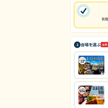
気
会場を選ぶ
2
必須