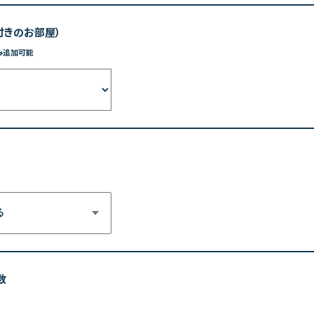
付きのお部屋）
み追加可能
る
数